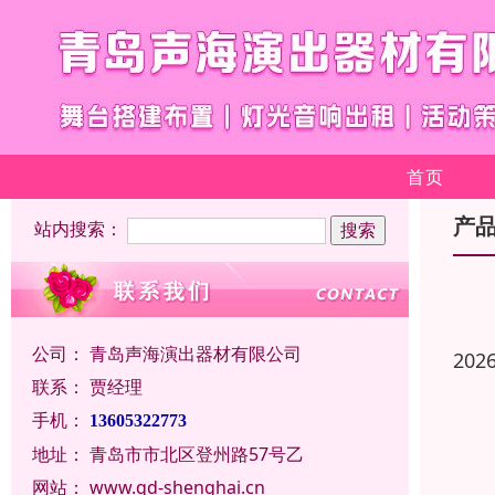
首页
产
站内搜索：
公司：
青岛声海演出器材有限公司
202
联系：
贾经理
手机：
13605322773
地址：
青岛市市北区登州路57号乙
网站：
www.qd-shenghai.cn