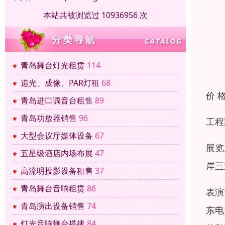
本站共被浏览过 10936956 次
青岛舞台灯光租赁
114
追光、成像、PAR灯租
68
价 
青岛进口调音台租售
89
青岛功放器销售
96
工程
大型会议厅媒体设备
67
展览
五星级酒店内场布展
47
岸三
高流明投影设备租售
37
青岛舞台音响租赁
86
表演
青岛演出设备销售
74
东电
灯光音响舞台搭建
84