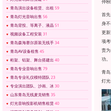
仲秋
青岛演出设备租赁、出租
59
首先
青岛灯光音响出售
56
身不
青岛背投、等离子、液晶
51
更新
视频设备工程安装
31
项考
青岛森海赛尔原装无线手
34
责为
青岛AV设备租售
45
功。
桁架、铝架、舞台搭建出
40
青岛专业音响出售
79
青岛
青岛专业礼仪模特团队
23
灯光
专业演出团队、沙画、冰
30
山东青岛无线麦克销售
35
灯光音响投影机销售租赁
40