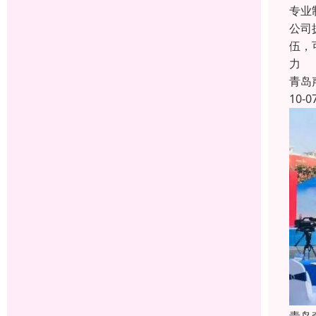
专业
公司
伍，
力
青岛
10-0