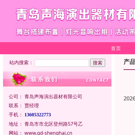
首页
产
站内搜索：
公司：
青岛声海演出器材有限公司
202
联系：
贾经理
手机：
13605322773
地址：
青岛市市北区登州路57号乙
网站：
www.qd-shenghai.cn