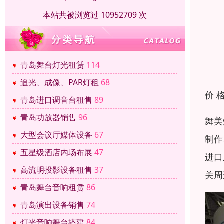
本站共被浏览过 10952709 次
青岛舞台灯光租赁
114
追光、成像、PAR灯租
68
价 
青岛进口调音台租售
89
青岛功放器销售
96
舞美
大型会议厅媒体设备
67
制作
五星级酒店内场布展
47
进口
高流明投影设备租售
37
关周
青岛舞台音响租赁
86
青岛演出设备销售
74
灯光音响舞台搭建
84