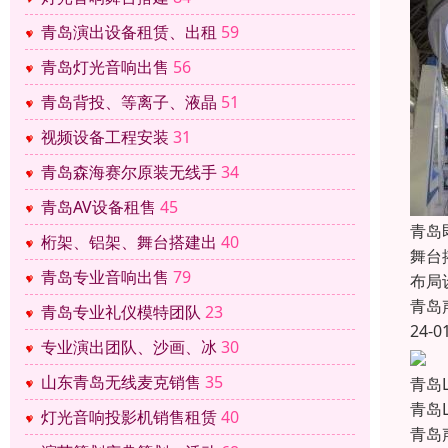
青岛演出设备租赁、出租
59
青岛灯光音响出售
56
青岛背投、等离子、液晶
51
视频设备工程安装
31
青岛森海赛尔原装无线手
34
青岛AV设备租售
45
青岛
桁架、铝架、舞台搭建出
40
舞台
青岛专业音响出售
79
布局
青岛
青岛专业礼仪模特团队
23
24-0
专业演出团队、沙画、冰
30
山东青岛无线麦克销售
35
青岛
青岛
灯光音响投影机销售租赁
40
青岛