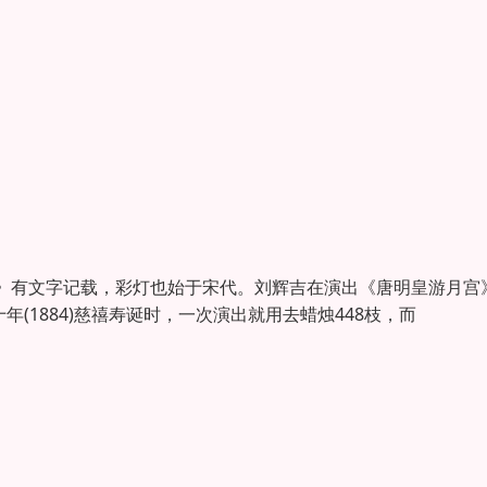
》有文字记载，彩灯也始于宋代。刘辉吉在演出《唐明皇游月宫
(1884)慈禧寿诞时，一次演出就用去蜡烛448枝，而