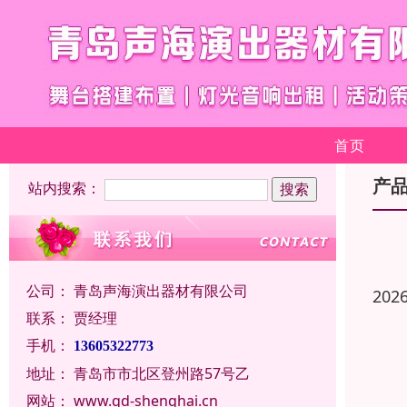
首页
产
站内搜索：
公司：
青岛声海演出器材有限公司
202
联系：
贾经理
手机：
13605322773
地址：
青岛市市北区登州路57号乙
网站：
www.qd-shenghai.cn