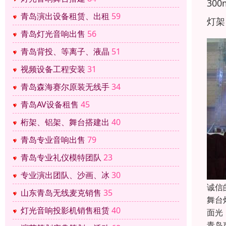
30
青岛演出设备租赁、出租
59
灯架
青岛灯光音响出售
56
青岛背投、等离子、液晶
51
视频设备工程安装
31
青岛森海赛尔原装无线手
34
青岛AV设备租售
45
桁架、铝架、舞台搭建出
40
青岛专业音响出售
79
青岛专业礼仪模特团队
23
专业演出团队、沙画、冰
30
诚信
山东青岛无线麦克销售
35
舞台
灯光音响投影机销售租赁
40
面光
青岛