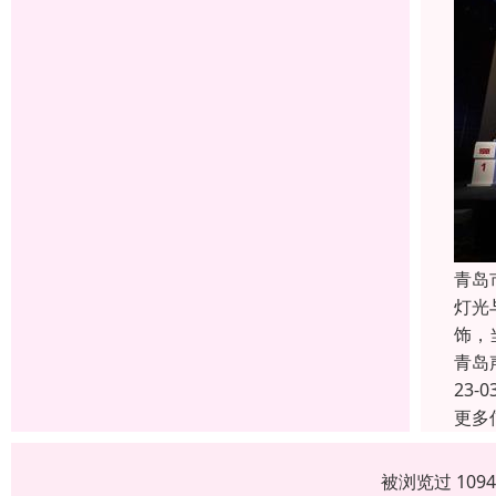
青岛
灯光
饰，
青岛
23-0
更多
被浏览过 109