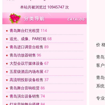
本站共被浏览过 10945747 次
青岛舞台灯光租赁
114
追光、成像、PAR灯租
68
价 
青岛进口调音台租售
89
青岛功放器销售
96
青岛
大型会议厅媒体设备
67
客户
五星级酒店内场布展
47
青岛
高流明投影设备租售
37
系统
青岛舞台音响租赁
86
青岛演出设备销售
74
专业
灯光音响舞台搭建
84