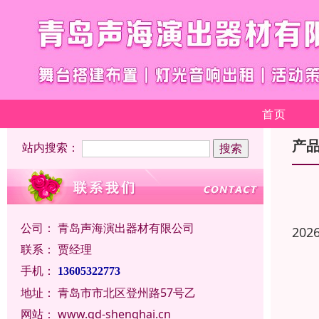
首页
产
站内搜索：
公司：
青岛声海演出器材有限公司
202
联系：
贾经理
手机：
13605322773
地址：
青岛市市北区登州路57号乙
网站：
www.qd-shenghai.cn