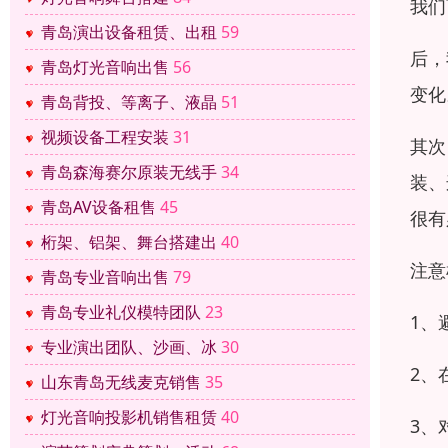
我们
青岛演出设备租赁、出租
59
后，
青岛灯光音响出售
56
变化
青岛背投、等离子、液晶
51
视频设备工程安装
31
其次
青岛森海赛尔原装无线手
34
装、
青岛AV设备租售
45
很有
桁架、铝架、舞台搭建出
40
注意
青岛专业音响出售
79
青岛专业礼仪模特团队
23
1、
专业演出团队、沙画、冰
30
2、
山东青岛无线麦克销售
35
灯光音响投影机销售租赁
40
3、