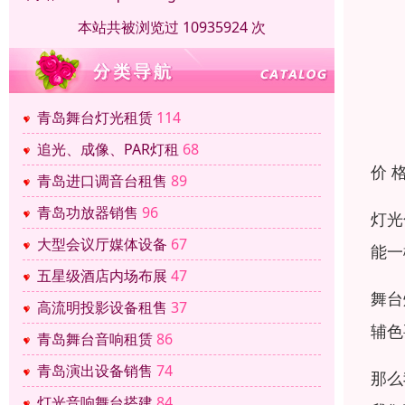
本站共被浏览过 10935924 次
青岛舞台灯光租赁
114
追光、成像、PAR灯租
68
价 
青岛进口调音台租售
89
青岛功放器销售
96
灯光
大型会议厅媒体设备
67
能一
五星级酒店内场布展
47
舞台
高流明投影设备租售
37
辅色
青岛舞台音响租赁
86
青岛演出设备销售
74
那么
灯光音响舞台搭建
84