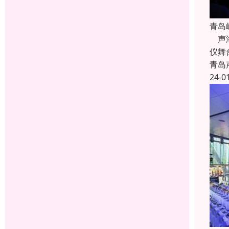
青岛
声海
仪舞
青岛
24-0