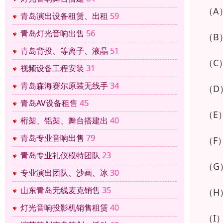
（A
青岛演出设备租赁、出租
59
青岛灯光音响出售
56
（B
青岛背投、等离子、液晶
51
（C
视频设备工程安装
31
青岛森海赛尔原装无线手
34
（D
青岛AV设备租售
45
（E
桁架、铝架、舞台搭建出
40
青岛专业音响出售
79
（F
青岛专业礼仪模特团队
23
（G
专业演出团队、沙画、冰
30
山东青岛无线麦克销售
35
（H
灯光音响投影机销售租赁
40
（I