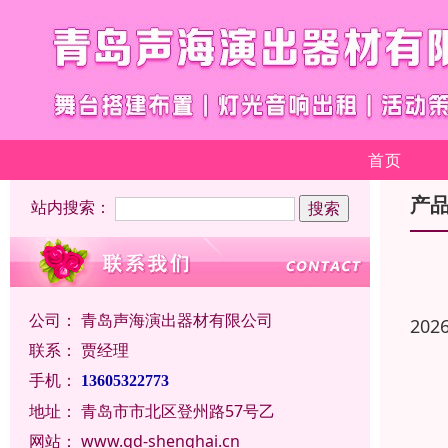
首页
产
站内搜索：
公司：
青岛声海演出器材有限公司
202
联系：
贾经理
手机：
13605322773
地址：
青岛市市北区登州路57号乙
网站：
www.qd-shenghai.cn