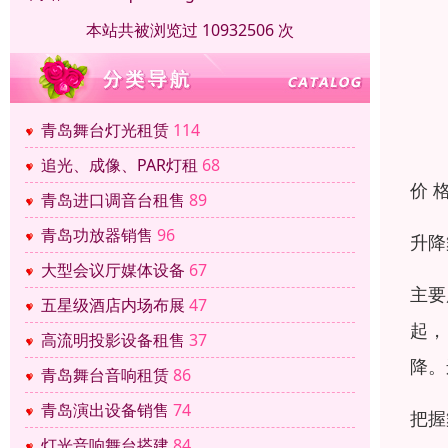
本站共被浏览过 10932506 次
青岛舞台灯光租赁
114
追光、成像、PAR灯租
68
价 
青岛进口调音台租售
89
青岛功放器销售
96
升降
大型会议厅媒体设备
67
主要
五星级酒店内场布展
47
起，
高流明投影设备租售
37
降。
青岛舞台音响租赁
86
青岛演出设备销售
74
把握
灯光音响舞台搭建
84