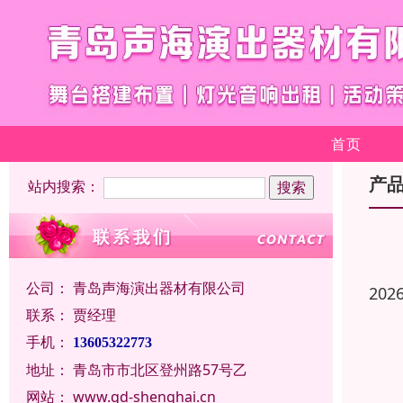
首页
产
站内搜索：
公司：
青岛声海演出器材有限公司
202
联系：
贾经理
手机：
13605322773
地址：
青岛市市北区登州路57号乙
网站：
www.qd-shenghai.cn