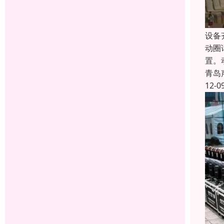
设备
动圈
置。
青岛
12-0