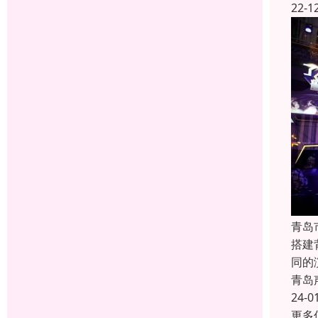
22-1
青岛
搭建
同的
青岛
24-0
更多