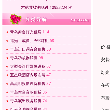
本站共被浏览过 10953224 次
青岛舞台灯光租赁
114
追光、成像、PAR灯租
68
价 
青岛进口调音台租售
89
青岛功放器销售
96
安装
大型会议厅媒体设备
67
灯光
五星级酒店内场布展
47
高流明投影设备租售
37
在搭
青岛舞台音响租赁
86
布置
青岛演出设备销售
74
灯光音响舞台搭建
84