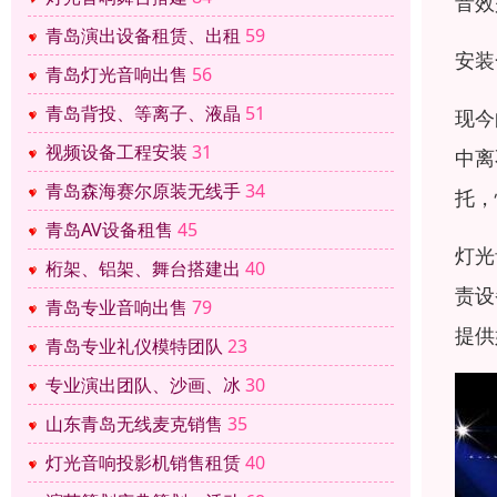
音效
青岛演出设备租赁、出租
59
安装
青岛灯光音响出售
56
青岛背投、等离子、液晶
51
现今
视频设备工程安装
31
中离
青岛森海赛尔原装无线手
34
托，
青岛AV设备租售
45
灯光
桁架、铝架、舞台搭建出
40
责设
青岛专业音响出售
79
提供
青岛专业礼仪模特团队
23
专业演出团队、沙画、冰
30
山东青岛无线麦克销售
35
灯光音响投影机销售租赁
40