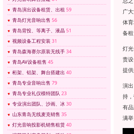
总之
青岛演出设备租赁、出租
59
广大
青岛灯光音响出售
56
体育
青岛背投、等离子、液晶
51
备租
视频设备工程安装
31
灯光
青岛森海赛尔原装无线手
34
责设
青岛AV设备租售
45
提供
桁架、铝架、舞台搭建出
40
青岛专业音响出售
79
演出
青岛专业礼仪模特团队
23
持，
专业演出团队、沙画、冰
30
有品
山东青岛无线麦克销售
35
满举
灯光音响投影机销售租赁
40