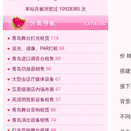
本站共被浏览过 10928385 次
青岛舞台灯光租赁
114
追光、成像、PAR灯租
68
价 
青岛进口调音台租售
89
青岛功放器销售
96
搭建
大型会议厅媒体设备
67
接下
五星级酒店内场布展
47
高流明投影设备租售
37
背景
青岛舞台音响租赁
86
不同
青岛演出设备销售
74
灯光音响舞台搭建
84