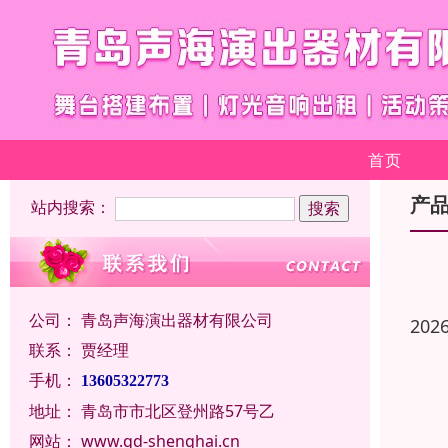
首页
产
站内搜索：
公司：
青岛声海演出器材有限公司
202
联系：
贾经理
手机：
13605322773
地址：
青岛市市北区登州路57号乙
网站：
www.qd-shenghai.cn