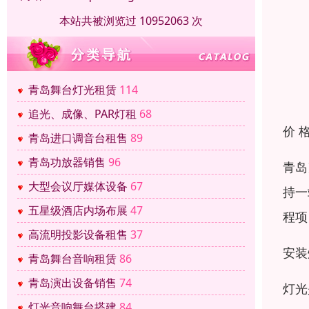
本站共被浏览过 10952063 次
青岛舞台灯光租赁
114
追光、成像、PAR灯租
68
价 
青岛进口调音台租售
89
青岛功放器销售
96
青岛
大型会议厅媒体设备
67
持一
五星级酒店内场布展
47
程项
高流明投影设备租售
37
安装
青岛舞台音响租赁
86
青岛演出设备销售
74
灯光
灯光音响舞台搭建
84