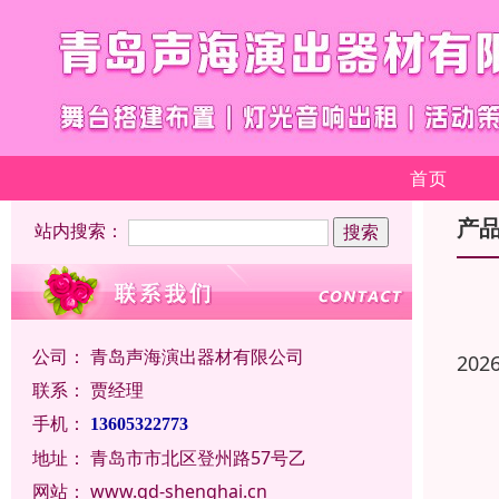
首页
产
站内搜索：
公司：
青岛声海演出器材有限公司
202
联系：
贾经理
手机：
13605322773
地址：
青岛市市北区登州路57号乙
网站：
www.qd-shenghai.cn