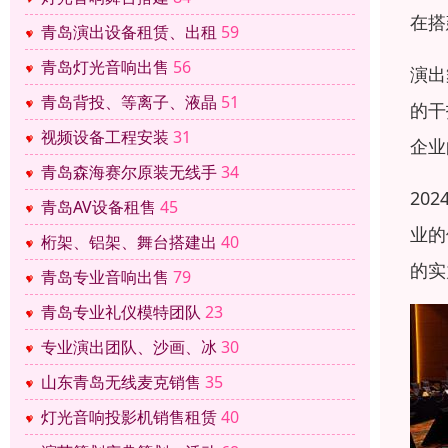
在搭
青岛演出设备租赁、出租
59
青岛灯光音响出售
56
演出
青岛背投、等离子、液晶
51
的干
视频设备工程安装
31
企业
青岛森海赛尔原装无线手
34
20
青岛AV设备租售
45
业的
桁架、铝架、舞台搭建出
40
的实
青岛专业音响出售
79
青岛专业礼仪模特团队
23
专业演出团队、沙画、冰
30
山东青岛无线麦克销售
35
灯光音响投影机销售租赁
40