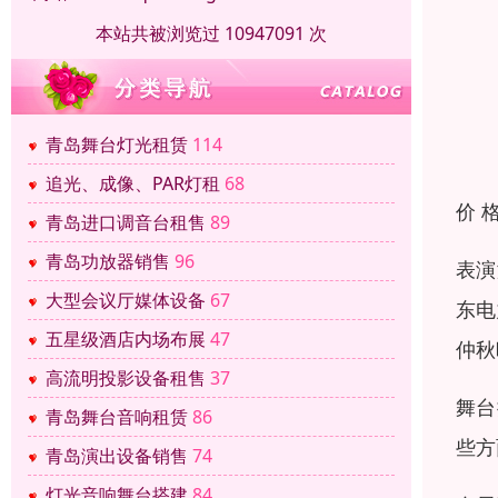
本站共被浏览过 10947091 次
青岛舞台灯光租赁
114
追光、成像、PAR灯租
68
价 
青岛进口调音台租售
89
青岛功放器销售
96
表演
大型会议厅媒体设备
67
东电
五星级酒店内场布展
47
仲秋
高流明投影设备租售
37
舞台
青岛舞台音响租赁
86
些方
青岛演出设备销售
74
灯光音响舞台搭建
84