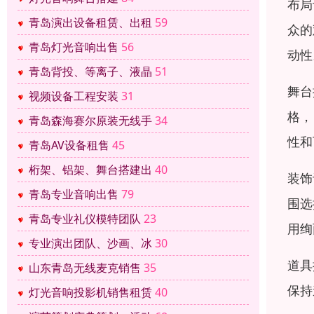
布局
青岛演出设备租赁、出租
59
众的
青岛灯光音响出售
56
动性
青岛背投、等离子、液晶
51
舞台
视频设备工程安装
31
格，
青岛森海赛尔原装无线手
34
性和
青岛AV设备租售
45
桁架、铝架、舞台搭建出
40
装饰
青岛专业音响出售
79
围选
青岛专业礼仪模特团队
23
用绚
专业演出团队、沙画、冰
30
道具
山东青岛无线麦克销售
35
保持
灯光音响投影机销售租赁
40