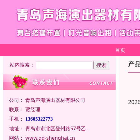
首页
产
站内搜索：
公司：
青岛声海演出器材有限公司
202
联系：
贾经理
手机：
13605322773
地址：
青岛市市北区登州路57号乙
网站：
www.qd-shenghai.cn