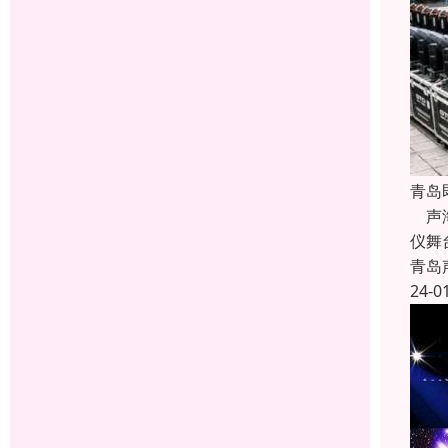
青岛
声海
仪舞
青岛
24-0