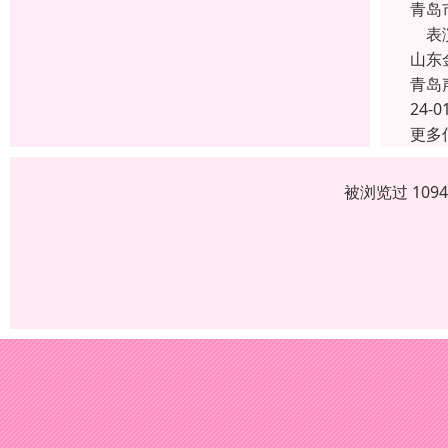
青岛
表演
山东
青岛
24-0
更多
被浏览过 109